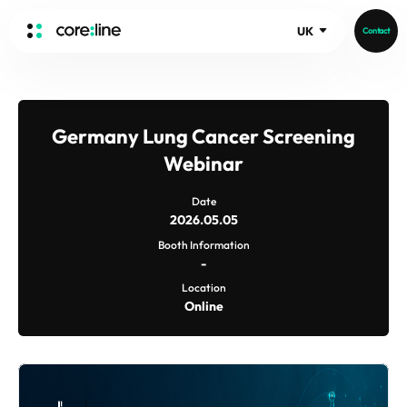
UK
Contact
HOME
ABOUT
Germany Lung Cancer Screening
Intro
Webinar
History
Date
Core Value
aview List
2026.05.05
People
aview LCS Plus
Booth Information
-
Recruit
aview LCS
Germany
Location
Video
aview COPD
Australia
Online
aview CAC
Publications
aview NeuroCAD
aview BAS
News
aview Modeler