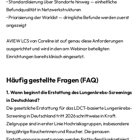
• Standardisierung über Standorte hinweg — einheitliche
Befundqualität in Netzwerkstrukturen
• Priorisierung der Worklist — dringliche Befunde werden zuerst
angezeigt
AVIEW LCS von Coreline ist auf genau diese Anforderungen
ausgerichtet und wird in den am Webinar beteiligten
Einrichtungen bereits klinisch eingesetzt.
Häufig gestellte Fragen (FAQ)
1. Wann beginnt die Erstattung des Lungenkrebs-Screenings
in Deutschland?
Die gesetzliche Erstattung für das LDCT-basierte Lungenkrebs-
Screening in Deutschland tritt 2026 schrittweise in Kraft.
Zielgruppe sind in erster Linie Hochrisikogruppen, insbesondere
langjährige Raucherinnen und Raucher. Die genauen
Erstattungsvoraussetzungen werden fortlaufend konkretisiert.