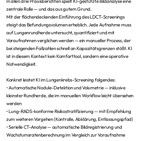
In allen drei Praxisberichten spielt KI-gestützte Bildanalyse eine
zentrale Rolle — und das aus gutem Grund.
Mit der flächendeckenden Einführung des LDCT-Screenings
steigt das Befundungsvolumen erheblich. Jede Aufnahme muss
auf Lungenrundherde untersucht, quantifiziert und mit
Voraufnahmen verglichen werden — ein manueller Prozess, der
bei steigenden Fallzahlen schnell an Kapazitätsgrenzen stößt. KI
ist in diesem Kontext kein Komforttool, sondern eine operative
Notwendigkeit.
Konkret leistet KI im Lungenkrebs-Screening folgendes:
• Automatische Nodule-Detektion und Volumetrie — inklusive
kleinster Rundherde, die im manuellen Workflow leicht übersehen
werden
• Lung-RADS-konforme Risikostratifizierung — mit Empfehlung
zum weiteren Vorgehen (Kontrolle, Abklärung, Entlassungspfad)
• Serielle CT-Analyse — automatische Bildregistrierung und
Wachstumsratenberechnung im Vergleich zur Voraufnahme