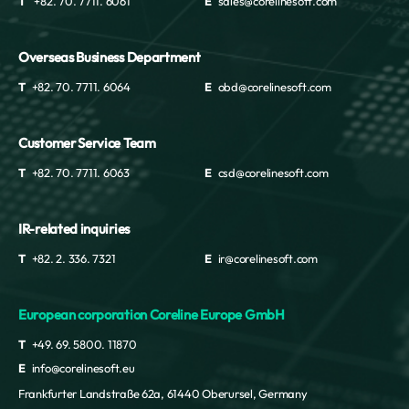
T
+82. 70. 7711. 6061
E
sales@corelinesoft.com
Overseas Business Department
T
+82. 70. 7711. 6064
E
obd@corelinesoft.com
Customer Service Team
T
+82. 70. 7711. 6063
E
csd@corelinesoft.com
IR-related inquiries
T
+82. 2. 336. 7321
E
ir@corelinesoft.com
European corporation Coreline Europe GmbH
T
+49. 69. 5800. 11870
E
info@corelinesoft.eu
Frankfurter Landstraße 62a, 61440 Oberursel, Germany