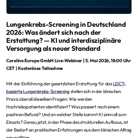
Lungenkrebs-Screening in Deutschland
2026: Was ändert sich nach der
Erstattung? — KI und interdisziplinäre
Versorgung als neuer Standard
Coreline Europe GmbH Live-Webinar | 5. Mai 2026, 18:00 Uhr
CET | Kostenlose Teilnahme
Mit der Einführung der gesetzlichen Erstattung für das
LDCT-
basierte Lungenkrebs-Screening
stellen sich in der klinischen
Praxis überall dieselben Fragen: Wie werden
Hochrisikopatienten identifiziert? Was passiert nach einem
positiven Befund? Und an welcher Stelle kommt KI sinnvoll zum
Einsatz? Genau jetzt, in der Phase des strukturellen Aufbaus, ist
der Bedarf an praktischen Erfahrungen aus dem klinischen Alltag
am größten.