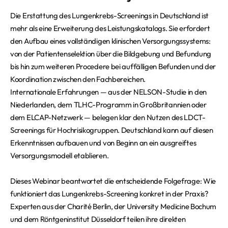
Die Erstattung des Lungenkrebs-Screenings in Deutschland ist
mehr als eine Erweiterung des Leistungskatalogs. Sie erfordert
den Aufbau eines vollständigen klinischen Versorgungssystems:
von der Patientenselektion über die Bildgebung und Befundung
bis hin zum weiteren Procedere bei auffälligen Befunden und der
Koordination zwischen den Fachbereichen.
Internationale Erfahrungen — aus der NELSON-Studie in den
Niederlanden, dem TLHC-Programm in Großbritannien oder
dem ELCAP-Netzwerk — belegen klar den Nutzen des LDCT-
Screenings für Hochrisikogruppen. Deutschland kann auf diesen
Erkenntnissen aufbauen und von Beginn an ein ausgreiftes
Versorgungsmodell etablieren.
Dieses Webinar beantwortet die entscheidende Folgefrage: Wie
funktioniert das Lungenkrebs-Screening konkret in der Praxis?
Experten aus der Charité Berlin, der University Medicine Bochum
und dem Röntgeninstitut Düsseldorf teilen ihre direkten