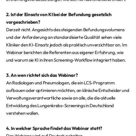
2. Ist der Einsatz von KI bei der Befundung gesetzlich
vorgeschrieben?
Derzeit nicht. Angesichts des steigenden Befundungsvolumens
und der Anforderung an standardisierte Qualität sehen viele
Kliniker den KI-Einsatz jedoch als praktisch unverzichtbar an. Im
Webinar berichten die Referenten aus eigener Erfahrung, wie
und warum sie KI in ihren Screening-Workflow integriert haben.
3. An wen richtet sich das Webinar?
An Radiologen und Pneumologen, die ein LCS-Programm
aufbauen oder optimieren möchten, an klinische Entscheider und
Verwaltungsverantwortliche sowie an alle, die die aktuelle
Entwicklung des Lungenkrebs-Screenings in Deutschland
verstehen wollen.
4. In welcher Sprache findet das Webinar statt?
Das Webinar wird auf Deutsch gehalten.