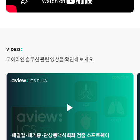
Disclosure
REQUEST A DEMO
Events
aview BAS
Blog
aview RT ACS
aview Research
aview Modeler
aview Pseudonymization Server
VIDEO
코어라인 솔루션 관련 영상을 확인해 보세요.
폐결절 · 폐기종 · 관상동맥석회화 검출 소프트웨어