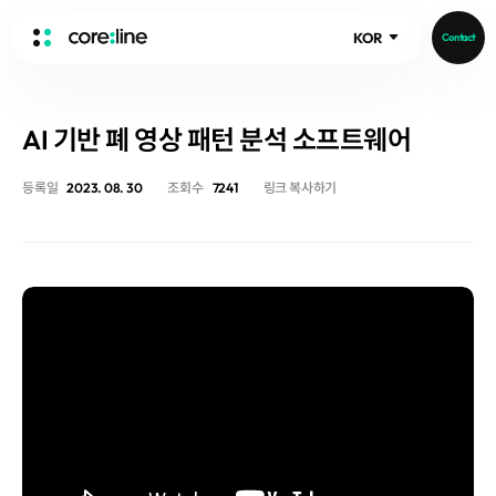
KOR
Contact
HOME
AI 기반 폐 영상 패턴 분석 소프트웨어
ABOUT
Intro
등록일
2023. 08. 30
조회수
7241
링크 복사하기
History
Core Value
aview List
People
aview LCS Plus
Recruit
aview LCS
Publications
Video
aview COPD
Core-Log
Ethical Management
aview CAC
Notice
aview Lung texture
IR Events
aview ILA
IR Materials
News
aview NeuroCAD