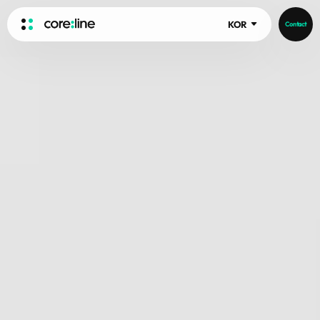
KOR
Contact
HOME
쿠키 설정 안내
ABOUT
저희 웹사이트를 방문하시면, 이용자의 브라우저에 쿠키를 저장하여 정보를 수
집합니다. 수집되는 정보는 귀하 또는 귀하의 기기, 선호도와 관련될 수 있으
Intro
며, 주로 웹사이트를 정상적으로 작동시키고, 더 개인화된 웹 경험을 제공하기
위해 사용됩니다.
History
다만, 사용자는 일부 유형의 쿠키 사용을 허용하지 않을 수 있으며, 이는 사이
Core Value
aview List
트 이용 경험과 제공 가능한 서비스에 영향을 미칠 수 있습니다. 쿠키 카테고리
People
별로 자세히 알아보고 기본 설정을 변경하시려면 각 항목을 클릭해 주세요.
aview LCS Plus
Recruit
참고로,
필수 쿠키
(Strictly Necessary Cookies)는 웹사이트의 정상 작동을 위
aview LCS
Publications
해 반드시 필요하므로 사용자가 거부할 수 없습니다. (예: 로그인 유지, 설정 기
Video
aview COPD
Core-Log
억 등)
Ethical Management
aview CAC
보다 자세한 쿠키 정보는
여기(개인정보처리방침)
를 참고하시기 바랍니다.
Notice
aview Lung texture
IR Events
aview ILA
IR Materials
동의 설정 관리
News
aview NeuroCAD