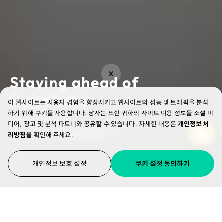
Staying ahead of
의료진을 위한
흉부 질환을 동시에 진단하는
글로벌 폐암 검진 사업의
Symptoms
인공지능 솔루션을 개발합니다.
이 웹사이트는 사용자 경험을 향상시키고 웹사이트의 성능 및 트래픽을 분석
공식 솔루션으로 공급되는
하기 위해 쿠키를 사용합니다.
당사는 또한 귀하의 사이트 이용 정보를 소셜 미
코어라인소프트는
워크플로우를 자동화하고
의료 인공지능이 폐결절, 폐기종, 관상동맥
디어, 광고 및 분석 파트너와 공유할 수 있습니다.
자세한 내용은
개인정보 처
증상보다 앞서 질병을 발견합니다.
신속하게 판독을 보조합니다.
석회화를 한 번에 검출하고 분석합니다.
리방침
을 확인해 주세요.
SCROLL
개인정보 보호 설정
쿠키 설정 동의하기
내 선택사항 확인 및 저장하기
SOLUTIONS