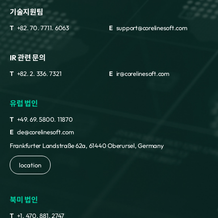
기술지원팀
T
+82. 70. 7711. 6063
E
support@corelinesoft.com
IR 관련 문의
T
+82. 2. 336. 7321
E
ir@corelinesoft.com
유럽 법인
T
+49. 69. 5800. 11870
E
cle@corelinesoft.com
Frankfurter Landstraße 62a, 61440 Oberursel, Germany
location
북미 법인
T
+1. 470. 881. 2747