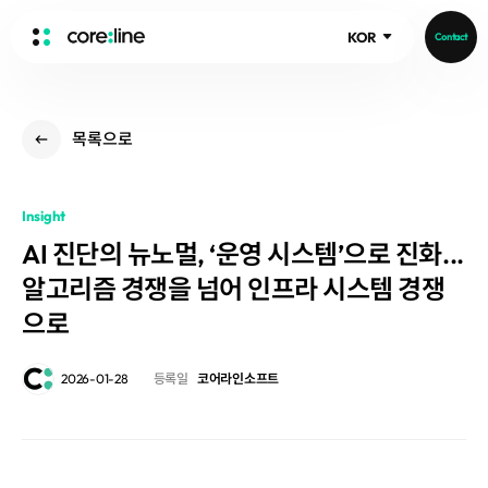
KOR
Contact
HOME
목록으로
ABOUT
Intro
Insight
History
AI 진단의 뉴노멀, ‘운영 시스템’으로 진화...
Core Value
aview List
알고리즘 경쟁을 넘어 인프라 시스템 경쟁
People
aview LCS Plus
Recruit
으로
aview LCS
Publications
Video
aview COPD
Core-Log
2026-01-28
등록일
코어라인소프트
Ethical Management
aview CAC
Notice
aview Lung texture
IR Events
aview ILA
IR Materials
News
aview NeuroCAD