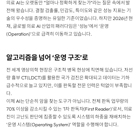
Disclosure
REQUEST A DEMO
의료 AI는 오랫동안 “얼마나 정확하게 찾는가”라는 질문 속에서 발
Events
aview BAS
전해 왔습니다. 결절 검출률, 민감도, 특이도와 같은 성능 지표는 기
Blog
aview RT ACS
술의 우수성을 증명하는 유일한 기준이었습니다. 하지만 2026년 현
재, 글로벌 의료 AI 산업의 패러다임은 ‘성능’에서 ‘운영
aview Research
(Operation)’으로 급격히 이동하고 있습니다.
aview Modeler
aview Pseudonymization Server
알고리즘을 넘어 ‘운영 구조’로
전 세계 영상의학 현장은 구조적 병목 현상에 직면해 있습니다. 저선
량 흉부 CT(LDCT)를 활용한 국가 검진은 확대되고 데이터는 기하
급수적으로 늘고 있지만, 이를 판독할 전문 인력은 턱없이 부족합니
다.
이제 AI는 단순히 암을 찾는 도구가 아닙니다. 전체 판독 업무량의
70% 이상을 감소시킬 수 있는 '1차 판독자(First Reader)'로서, 의료
진이 고난도 판단에 집중할 수 있도록 시스템의 하중을 재배치하는
‘운영 시스템(Operating System)’ 역할을 수행해야 합니다.