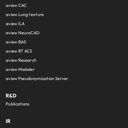
aview CAC
aview Lung texture
aview ILA
aview NeuroCAD
aview BAS
aview RT ACS
aview Research
aview Modeler
aview Pseudonymization Server
R&D
Publications
IR