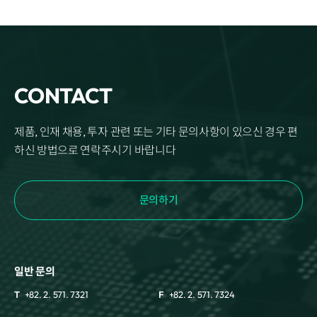
Disclosure
REQUEST A DEMO
Events
aview BAS
Blog
aview RT ACS
aview Research
aview Modeler
CONTACT
aview Pseudonymization Server
제품, 인재 채용, 투자 관련 또는 기타 문의사항이 있으신 경우 편
하신 방법으로 연락주시기 바랍니다
문의하기
일반 문의
T
+82. 2. 571. 7321
F
+82. 2. 571. 7324