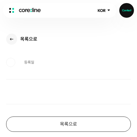
KOR
Contact
HOME
목록으로
ABOUT
Intro
History
등록일
Core Value
aview List
People
aview LCS Plus
Recruit
aview LCS
Publications
Video
aview COPD
Core-Log
Ethical Management
aview CAC
Notice
aview Lung texture
IR Events
목록으로
aview ILA
IR Materials
News
aview NeuroCAD