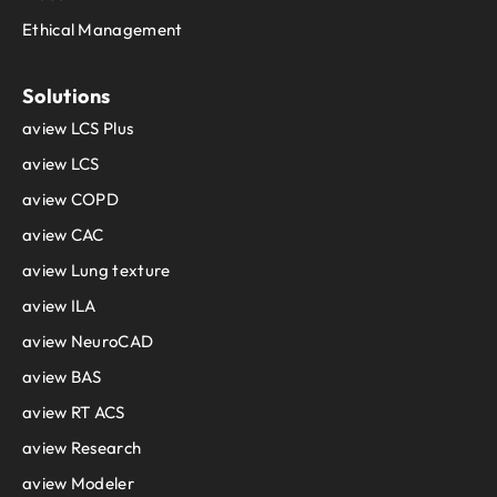
Ethical Management
Solutions
aview LCS Plus
aview LCS
aview COPD
aview CAC
aview Lung texture
aview ILA
aview NeuroCAD
aview BAS
aview RT ACS
aview Research
aview Modeler