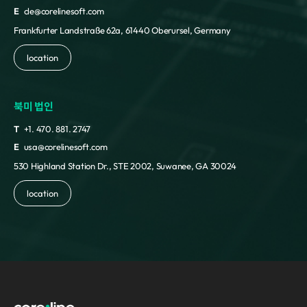
E
cle@corelinesoft.com
Frankfurter Landstraße 62a, 61440 Oberursel, Germany
location
북미 법인
T
+1. 470. 881. 2747
E
usa@corelinesoft.com
530 Highland Station Dr., STE 2002, Suwanee, GA 30024
location