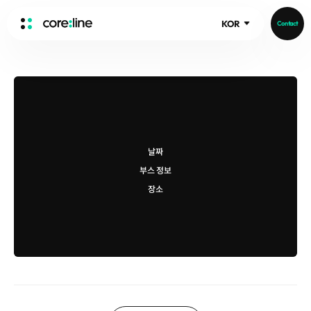
KOR
Contact
HOME
ABOUT
Intro
History
날짜
Core Value
aview List
부스 정보
People
aview LCS Plus
장소
Recruit
aview LCS
Publications
Video
aview COPD
Core-Log
Ethical Management
aview CAC
Notice
aview Lung texture
IR Events
aview ILA
IR Materials
News
aview NeuroCAD