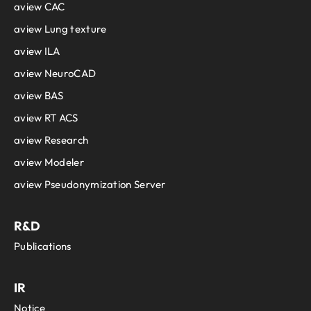
aview CAC
aview Lung texture
aview ILA
aview NeuroCAD
aview BAS
aview RT ACS
aview Research
aview Modeler
aview Pseudonymization Server
R&D
Publications
IR
Notice