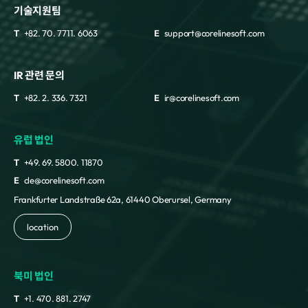
기술지원팀
T
+82. 70. 7711. 6063
E
support@corelinesoft.com
IR 관련 문의
T
+82. 2. 336. 7321
E
ir@corelinesoft.com
유럽 법인
T
+49. 69. 5800. 11870
E
cle@corelinesoft.com
Frankfurter Landstraße 62a, 61440 Oberursel, Germany
location
북미 법인
T
+1. 470. 881. 2747