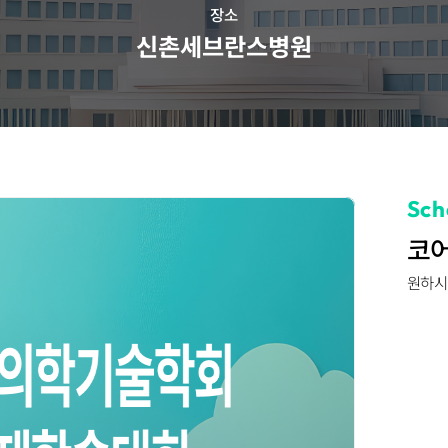
장소
신촌세브란스병원
Sch
코어
원하시