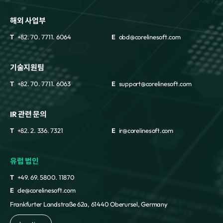
해외 사업부
T
+82. 70. 7711. 6064
E
obd@corelinesoft.com
기술지원팀
T
+82. 70. 7711. 6063
E
support@corelinesoft.com
IR 관련 문의
T
+82. 2. 336. 7321
E
ir@corelinesoft.com
유럽 법인
T
+49. 69. 5800. 11870
E
cle@corelinesoft.com
Frankfurter Landstraße 62a, 61440 Oberursel, Germany