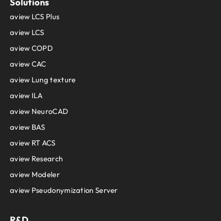
Solutions
aview LCS Plus
aview LCS
aview COPD
aview CAC
aview Lung texture
aview ILA
aview NeuroCAD
aview BAS
aview RT ACS
aview Research
aview Modeler
aview Pseudonymization Server
R&D