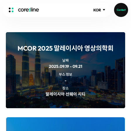
KOR
Contact
HOME
ABOUT
MCOR 2025 말레이시아 영상의학회
Intro
History
날짜
2025.09.19 - 09.21
Core Value
aview List
부스 정보
People
aview LCS Plus
-
Recruit
aview LCS
Publications
장소
Video
말레이시아 선웨이 시티
aview COPD
Core-Log
Ethical Management
aview CAC
Notice
aview Lung texture
IR Events
aview ILA
IR Materials
News
aview NeuroCAD