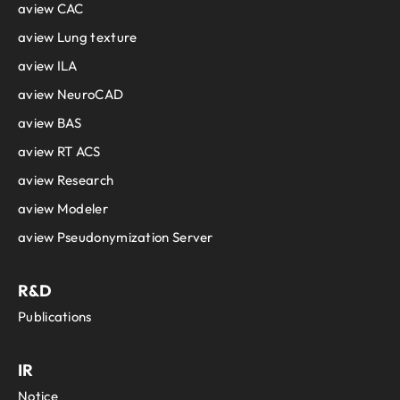
aview CAC
aview Lung texture
aview ILA
aview NeuroCAD
aview BAS
aview RT ACS
aview Research
aview Modeler
aview Pseudonymization Server
R&D
Publications
IR
Notice