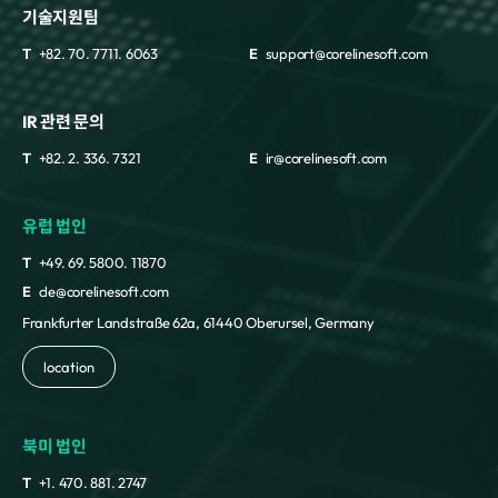
기술지원팀
T
+82. 70. 7711. 6063
E
support@corelinesoft.com
IR 관련 문의
T
+82. 2. 336. 7321
E
ir@corelinesoft.com
유럽 법인
T
+49. 69. 5800. 11870
E
cle@corelinesoft.com
Frankfurter Landstraße 62a, 61440 Oberursel, Germany
location
북미 법인
T
+1. 470. 881. 2747