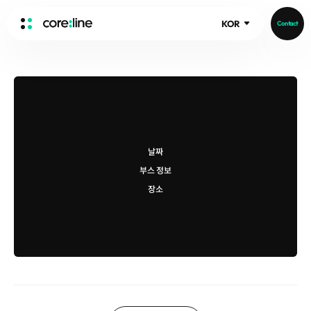
KOR
Contact
HOME
ABOUT
Intro
History
날짜
Core Value
aview List
부스 정보
People
aview LCS Plus
장소
Recruit
aview LCS
Publications
Video
aview COPD
Core-Log
Ethical Management
aview CAC
Notice
aview Lung texture
IR Events
aview ILA
IR Materials
News
aview NeuroCAD