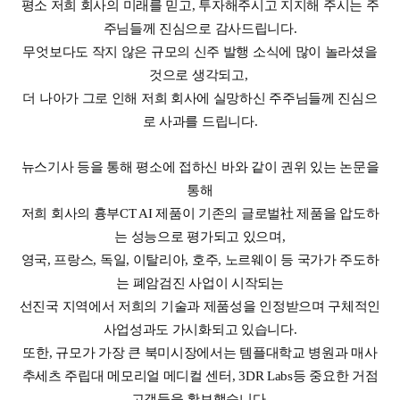
평소 저희 회사의 미래를 믿고, 투자해주시고 지지해 주시는 주
Disclosure
REQUEST A DEMO
Events
aview BAS
주님들께 진심으로 감사드립니다.
Blog
aview RT ACS
무엇보다도 작지 않은 규모의 신주 발행 소식에 많이 놀라셨을
것으로 생각되고,
aview Research
더 나아가 그로 인해 저희 회사에 실망하신 주주님들께 진심으
aview Modeler
로 사과를 드립니다.
aview Pseudonymization Server
뉴스기사 등을 통해 평소에 접하신 바와 같이 권위 있는 논문을
통해
저희 회사의 흉부CT AI 제품이 기존의 글로벌社 제품을 압도하
는 성능으로 평가되고 있으며,
영국, 프랑스, 독일, 이탈리아, 호주, 노르웨이 등 국가가 주도하
는 폐암검진 사업이 시작되는
선진국 지역에서 저희의 기술과 제품성을 인정받으며 구체적인
사업성과도 가시화되고 있습니다.
또한, 규모가 가장 큰 북미시장에서는 템플대학교 병원과 매사
추세츠 주립대 메모리얼 메디컬 센터, 3DR Labs등 중요한 거점
고객들을 확보했습니다.