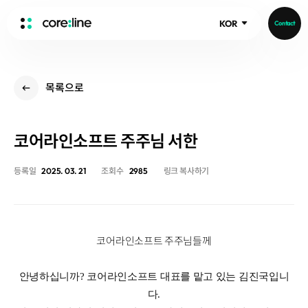
KOR
Contact
HOME
목록으로
ABOUT
Intro
코어라인소프트 주주님 서한
History
Core Value
aview List
등록일
2025. 03. 21
조회수
2985
링크 복사하기
People
aview LCS Plus
Recruit
aview LCS
Publications
Video
aview COPD
Core-Log
코어라인소프트 주주님들께
Ethical Management
aview CAC
Notice
aview Lung texture
IR Events
안녕하십니까? 코어라인소프트 대표를 맡고 있는 김진국입니
aview ILA
IR Materials
다.
News
aview NeuroCAD