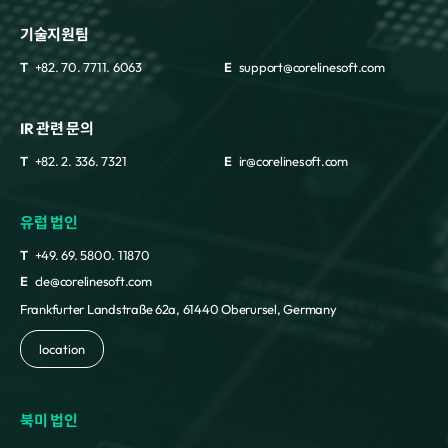
기술지원팀
T
+82. 70. 7711. 6063
E
support@corelinesoft.com
IR 관련 문의
T
+82. 2. 336. 7321
E
ir@corelinesoft.com
유럽 법인
T
+49. 69. 5800. 11870
E
cle@corelinesoft.com
Frankfurter Landstraße 62a, 61440 Oberursel, Germany
location
북미 법인