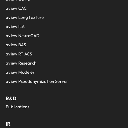
aview CAC
aview Lung texture
aview ILA
aview NeuroCAD
aview BAS
aview RT ACS
aview Research
aview Modeler
aview Pseudonymization Server
R&D
Publications
IR