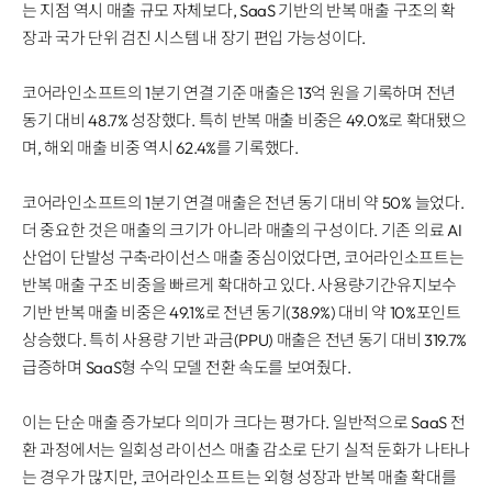
Disclosure
REQUEST A DEMO
는 지점 역시 매출 규모 자체보다, SaaS 기반의 반복 매출 구조의 확
Events
aview BAS
장과 국가 단위 검진 시스템 내 장기 편입 가능성이다.
Blog
aview RT ACS
코어라인소프트의 1분기 연결 기준 매출은 13억 원을 기록하며 전년
aview Research
동기 대비 48.7% 성장했다. 특히 반복 매출 비중은 49.0%로 확대됐으
aview Modeler
며, 해외 매출 비중 역시 62.4%를 기록했다.
aview Pseudonymization Server
코어라인소프트의 1분기 연결 매출은 전년 동기 대비 약 50% 늘었다.
더 중요한 것은 매출의 크기가 아니라 매출의 구성이다. 기존 의료 AI
산업이 단발성 구축·라이선스 매출 중심이었다면, 코어라인소프트는
반복 매출 구조 비중을 빠르게 확대하고 있다. 사용량·기간·유지보수
기반 반복 매출 비중은 49.1%로 전년 동기(38.9%) 대비 약 10%포인트
상승했다. 특히 사용량 기반 과금(PPU) 매출은 전년 동기 대비 319.7%
급증하며 SaaS형 수익 모델 전환 속도를 보여줬다.
이는 단순 매출 증가보다 의미가 크다는 평가다. 일반적으로 SaaS 전
환 과정에서는 일회성 라이선스 매출 감소로 단기 실적 둔화가 나타나
는 경우가 많지만, 코어라인소프트는 외형 성장과 반복 매출 확대를