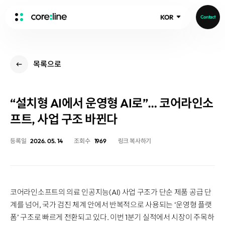
KOR
Contact
HOME
목록으로
ABOUT
Intro
“설치형 AI에서 운영형 AI로”… 코어라인소
History
Core Value
프트, 사업 구조 바뀐다
aview List
People
aview LCS Plus
등록일
2026. 05. 14
조회수
1969
링크 복사하기
Recruit
aview LCS
Publications
Video
aview COPD
Core-Log
Ethical Management
aview CAC
Notice
코어라인소프트의 의료 인공지능(AI) 사업 구조가 단순 제품 공급 단
aview Lung texture
IR Events
계를 넘어, 국가 검진 체계 안에서 반복적으로 사용되는 ‘운영형 플랫
aview ILA
IR Materials
News
폼’ 구조로 빠르게 전환되고 있다. 이번 1분기 실적에서 시장이 주목하
aview NeuroCAD