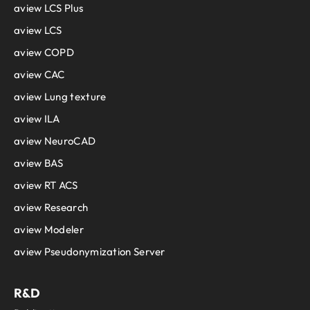
aview LCS Plus
aview LCS
aview COPD
aview CAC
aview Lung texture
aview ILA
aview NeuroCAD
aview BAS
aview RT ACS
aview Research
aview Modeler
aview Pseudonymization Server
R&D