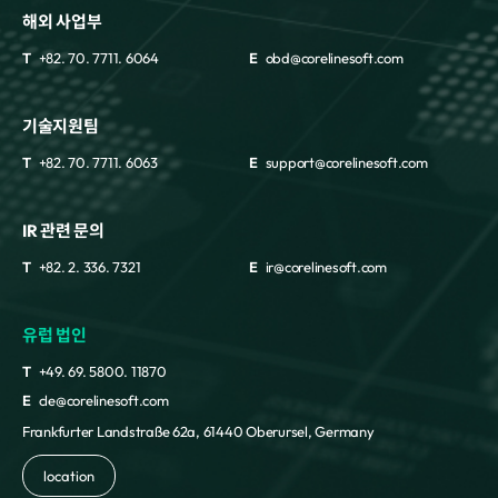
해외 사업부
T
+82. 70. 7711. 6064
E
obd@corelinesoft.com
기술지원팀
T
+82. 70. 7711. 6063
E
support@corelinesoft.com
IR 관련 문의
T
+82. 2. 336. 7321
E
ir@corelinesoft.com
유럽 법인
T
+49. 69. 5800. 11870
E
cle@corelinesoft.com
Frankfurter Landstraße 62a, 61440 Oberursel, Germany
location