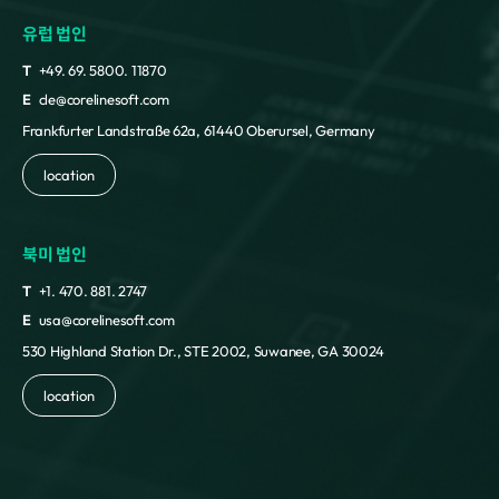
유럽 법인
T
+49. 69. 5800. 11870
E
cle@corelinesoft.com
Frankfurter Landstraße 62a, 61440 Oberursel, Germany
location
북미 법인
T
+1. 470. 881. 2747
E
usa@corelinesoft.com
530 Highland Station Dr., STE 2002, Suwanee, GA 30024
location