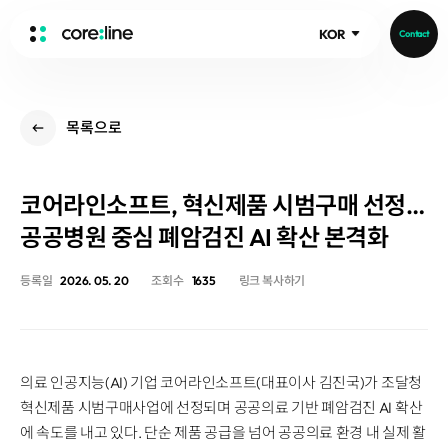
KOR
Contact
HOME
목록으로
ABOUT
Intro
코어라인소프트, 혁신제품 시범구매 선정…
History
Core Value
공공병원 중심 폐암검진 AI 확산 본격화
aview List
People
aview LCS Plus
등록일
2026. 05. 20
조회수
1635
링크 복사하기
Recruit
aview LCS
Publications
Video
aview COPD
Core-Log
Ethical Management
aview CAC
Notice
의료 인공지능(AI) 기업 코어라인소프트(대표이사 김진국)가 조달청
aview Lung texture
IR Events
혁신제품 시범구매사업에 선정되며 공공의료 기반 폐암검진 AI 확산
aview ILA
IR Materials
News
에 속도를 내고 있다. 단순 제품 공급을 넘어 공공의료 환경 내 실제 활
aview NeuroCAD