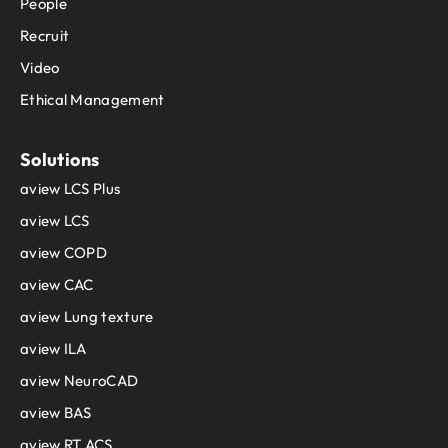
People
Recruit
Video
Ethical Management
Solutions
aview LCS Plus
aview LCS
aview COPD
aview CAC
aview Lung texture
aview ILA
aview NeuroCAD
aview BAS
aview RT ACS