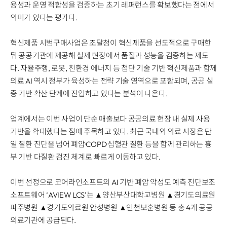
Disclosure
REQUEST A DEMO
용성과 운영 적합성을 검증하는 초기 레퍼런스를 확보했다는 점에서
Events
aview BAS
의미가 있다는 평가다.
Blog
aview RT ACS
혁신제품 시범구매사업은 조달청이 혁신제품을 선도적으로 구매한
aview Research
뒤 공공기관에 제공해 실제 현장에서 품질과 성능을 검증하는 제도
aview Modeler
다. 자율주행, 로봇, 친환경 에너지 등 첨단 기술 기반 혁신제품과 함께
aview Pseudonymization Server
의료 AI 역시 정부가 육성하는 전략 기술 영역으로 포함되며, 공공 실
증 기반 확산 단계에 진입하고 있다는 분석이 나온다.
업계에서는 이번 사업이 단순 매출보다 공공의료 현장 내 실제 사용
기반을 확대했다는 점에 주목하고 있다. 최근 국내외 의료 시장은 단
일 질환 진단을 넘어 폐암·COPD·심혈관 질환 등을 함께 관리하는 흉
부 기반 다질환 검진 체계로 빠르게 이동하고 있다.
이번 선정으로 코어라인소프트의 AI 기반 폐암 악성도 예측 진단보조
소프트웨어 ‘AVIEW LCS’는 ▲양산부산대학교병원 ▲경기도의료원
파주병원 ▲경기도의료원 안성병원 ▲인천보훈병원 등 총 4개 공공
의료기관에 공급된다.