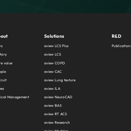
out
Solutions
R&D
ro
aview LCS Plus
Publication
tory
aview LCS
e value
aview COPD
ople
aview CAC
ruit
aview Lung texture
deo
aview ILA
hical Management
aview NeuroCAD
aview BAS
aview RT ACS
aview Research
aview Modeler