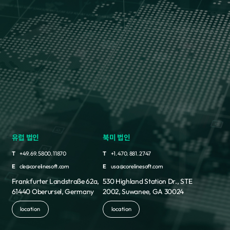
유럽 법인
북미 법인
T
+49. 69. 5800. 11870
T
+1. 470. 881. 2747
E
cle@corelinesoft.com
E
usa@corelinesoft.com
Frankfurter Landstraße 62a,
530 Highland Station Dr., STE
61440 Oberursel, Germany
2002, Suwanee, GA 30024
location
location