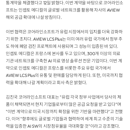
Disclosure
REQUEST A DEMO
통계약을 체결했다고 12일 밝혔다. 이번 계약을 바탕으로 코어라인소
Events
aview BAS
프트는 인셉토 메디컬의 글로벌 네트워크를 활용해 자사의 AVIEW
Blog
aview RT ACS
해외 공급 확대에 나설 방침이다.
aview Research
이번 협력은 코어라인소프트가 유럽 시장에서의 입지를 더욱 강화하
aview Modeler
기 위한 조치다. AVIEW LCS Plus는 이미 여러 유럽 국가에서 정부 주
aview Pseudonymization Server
도 하에 폐암 검진 프로젝트에 사용되며 그 성능이 입증된 바 있다.
인셉토 메디컬은 프랑스에 본사를 두고 있으며, 300개 이상의 의료
기관 네트워크를 구축한 AI 의료 영상 솔루션 전문 기업이다. 이번 계
약으로 인셉토 메디컬은 프랑스를 비롯한 주요 유럽 국가에서
AVIEW LCS Plus의 유통 및 판매를 담당하게 된다. 또한, 미국까지 협
력을 확대해 나갈 계획이라고 회사 측은 밝혔다.
김진국 코어라인소프트 대표는 "유럽 각국 정부 사업에서 당사의 제
품이 채택되면서 현지 기업들로부터 많은 공급 요청을 받고 있다"며
"이번 계약으로 미국 시장까지 확장을 위한 기반을 마련했다"고 전했
다. 이어 "향후에도 글로벌 기업들과 협력하여 세계 최고 수준의 기술
력을 입증한 AI SW의 시장점유율을 극대화할 것"이라고 강조했다.