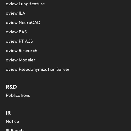
aview Lung texture
aview ILA
aview NeuroCAD
aview BAS
aview RT ACS
aview Research
aview Modeler
aview Pseudonymization Server
R&D
Publications
IR
Notice
IR Events