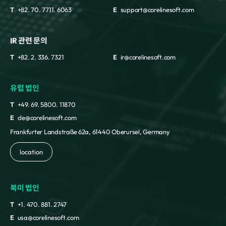
T
+82. 70. 7711. 6063
E
support@corelinesoft.com
IR 관련 문의
T
+82. 2. 336. 7321
E
ir@corelinesoft.com
유럽 법인
T
+49. 69. 5800. 11870
E
cle@corelinesoft.com
Frankfurter Landstraße 62a, 61440 Oberursel, Germany
location
북미 법인
T
+1. 470. 881. 2747
E
usa@corelinesoft.com