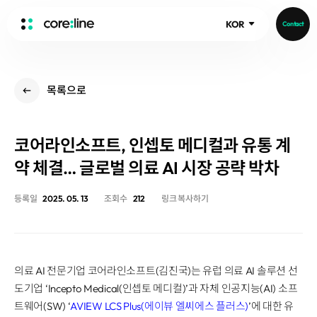
KOR
Contact
HOME
목록으로
ABOUT
Intro
코어라인소프트, 인셉토 메디컬과 유통 계
History
Core Value
약 체결… 글로벌 의료 AI 시장 공략 박차
aview List
People
aview LCS Plus
등록일
2025. 05. 13
조회수
212
링크 복사하기
Recruit
aview LCS
Publications
Video
aview COPD
Core-Log
Ethical Management
aview CAC
Notice
의료 AI 전문기업 코어라인소프트(김진국)는 유럽 의료 AI 솔루션 선
aview Lung texture
IR Events
도기업 ‘Incepto Medical(인셉토 메디컬)’과 자체 인공지능(AI) 소프
aview ILA
IR Materials
News
트웨어(SW) ‘
AVIEW LCS Plus(에이뷰 엘씨에스 플러스)
’에 대한 유
aview NeuroCAD