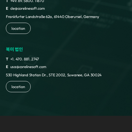
T
+49. 69. 5800. 11870
E
cle@corelinesoft.com
Frankfurter Landstraße 62a, 61440 Oberursel, Germany
location
북미 법인
T
+1. 470. 881. 2747
E
usa@corelinesoft.com
530 Highland Station Dr., STE 2002, Suwanee, GA 30024
location