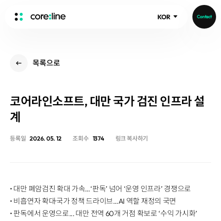
KOR
Contact
HOME
목록으로
ABOUT
Intro
코어라인소프트, 대만 국가 검진 인프라 설
History
Core Value
계
aview List
People
aview LCS Plus
등록일
2026. 05. 12
조회수
1374
링크 복사하기
Recruit
aview LCS
Publications
Video
aview COPD
Core-Log
Ethical Management
aview CAC
Notice
• 대만 폐암검진 확대 가속…‘판독’ 넘어 ‘운영 인프라’ 경쟁으로
aview Lung texture
IR Events
• 비흡연자 확대·국가 정책 드라이브…AI 역할 재정의 국면
aview ILA
IR Materials
News
• 판독에서 운영으로... 대만 전역 60개 거점 확보로 ‘수익 가시화’
aview NeuroCAD