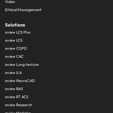
Video
Ethical Management
Solutions
aview LCS Plus
aview LCS
aview COPD
aview CAC
aview Lung texture
aview ILA
aview NeuroCAD
aview BAS
aview RT ACS
aview Research
aview Modeler