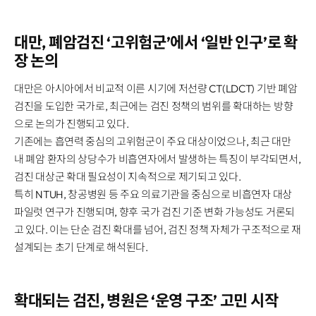
Disclosure
REQUEST A DEMO
Events
aview BAS
Blog
대만, 폐암검진 ‘고위험군’에서 ‘일반 인구’로 확
aview RT ACS
장 논의
aview Research
aview Modeler
대만은 아시아에서 비교적 이른 시기에 저선량 CT(LDCT) 기반 폐암
aview Pseudonymization Server
검진을 도입한 국가로, 최근에는 검진 정책의 범위를 확대하는 방향
으로 논의가 진행되고 있다.
기존에는 흡연력 중심의 고위험군이 주요 대상이었으나, 최근 대만
내 폐암 환자의 상당수가 비흡연자에서 발생하는 특징이 부각되면서,
검진 대상군 확대 필요성이 지속적으로 제기되고 있다.
특히 NTUH, 창공병원 등 주요 의료기관을 중심으로 비흡연자 대상
파일럿 연구가 진행되며, 향후 국가 검진 기준 변화 가능성도 거론되
고 있다. 이는 단순 검진 확대를 넘어, 검진 정책 자체가 구조적으로 재
설계되는 초기 단계로 해석된다.
확대되는 검진, 병원은 ‘운영 구조’ 고민 시작