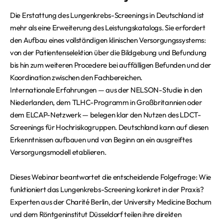
Die Erstattung des Lungenkrebs-Screenings in Deutschland ist
mehr als eine Erweiterung des Leistungskatalogs. Sie erfordert
den Aufbau eines vollständigen klinischen Versorgungssystems:
von der Patientenselektion über die Bildgebung und Befundung
bis hin zum weiteren Procedere bei auffälligen Befunden und der
Koordination zwischen den Fachbereichen.
Internationale Erfahrungen — aus der NELSON-Studie in den
Niederlanden, dem TLHC-Programm in Großbritannien oder
dem ELCAP-Netzwerk — belegen klar den Nutzen des LDCT-
Screenings für Hochrisikogruppen. Deutschland kann auf diesen
Erkenntnissen aufbauen und von Beginn an ein ausgreiftes
Versorgungsmodell etablieren.
Dieses Webinar beantwortet die entscheidende Folgefrage: Wie
funktioniert das Lungenkrebs-Screening konkret in der Praxis?
Experten aus der Charité Berlin, der University Medicine Bochum
und dem Röntgeninstitut Düsseldorf teilen ihre direkten