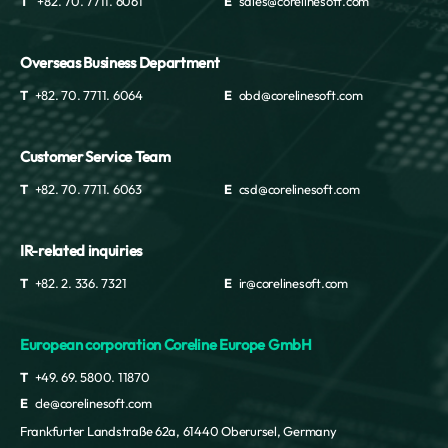
T
+82. 70. 7711. 6061
E
sales@corelinesoft.com
Overseas Business Department
T
+82. 70. 7711. 6064
E
obd@corelinesoft.com
Customer Service Team
T
+82. 70. 7711. 6063
E
csd@corelinesoft.com
IR-related inquiries
T
+82. 2. 336. 7321
E
ir@corelinesoft.com
European corporation Coreline Europe GmbH
T
+49. 69. 5800. 11870
E
cle@corelinesoft.com
Frankfurter Landstraße 62a, 61440 Oberursel, Germany