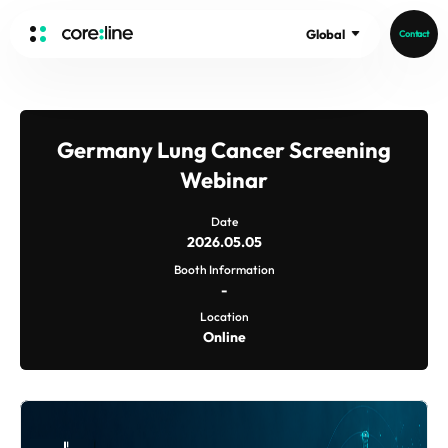
Global
Contact
HOME
ABOUT
Germany Lung Cancer Screening
Intro
Webinar
History
Date
Core Value
aview List
2026.05.05
People
aview LCS Plus
Booth Information
-
Recruit
aview LCS
Germany
Location
Video
aview COPD
Australia
Online
aview CAC
Publications
aview Lung texture
aview ILA
News
aview NeuroCAD