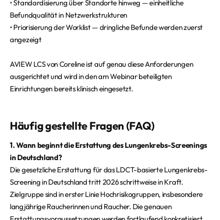
• Standardisierung über Standorte hinweg — einheitliche
Befundqualität in Netzwerkstrukturen
• Priorisierung der Worklist — dringliche Befunde werden zuerst
angezeigt
AVIEW LCS von Coreline ist auf genau diese Anforderungen
ausgerichtet und wird in den am Webinar beteiligten
Einrichtungen bereits klinisch eingesetzt.
Häufig gestellte Fragen (FAQ)
1. Wann beginnt die Erstattung des Lungenkrebs-Screenings
in Deutschland?
Die gesetzliche Erstattung für das LDCT-basierte Lungenkrebs-
Screening in Deutschland tritt 2026 schrittweise in Kraft.
Zielgruppe sind in erster Linie Hochrisikogruppen, insbesondere
langjährige Raucherinnen und Raucher. Die genauen
Erstattungsvoraussetzungen werden fortlaufend konkretisiert.