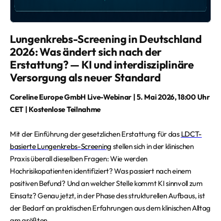
Lungenkrebs-Screening in Deutschland
2026: Was ändert sich nach der
Erstattung? — KI und interdisziplinäre
Versorgung als neuer Standard
Coreline Europe GmbH Live-Webinar | 5. Mai 2026, 18:00 Uhr
CET | Kostenlose Teilnahme
Mit der Einführung der gesetzlichen Erstattung für das
LDCT-
basierte Lungenkrebs-Screening
stellen sich in der klinischen
Praxis überall dieselben Fragen: Wie werden
Hochrisikopatienten identifiziert? Was passiert nach einem
positiven Befund? Und an welcher Stelle kommt KI sinnvoll zum
Einsatz? Genau jetzt, in der Phase des strukturellen Aufbaus, ist
der Bedarf an praktischen Erfahrungen aus dem klinischen Alltag
am größten.