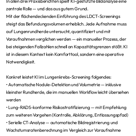
In allen drei Praxisberichten spielt KI-gestützte Bildanalyse eine
zentrale Rolle — und das aus gutem Grund.
Mit der flächendeckenden Einführung des LDCT-Screenings
steigt das Befundungsvolumen erheblich. Jede Aufnahme muss
auf Lungenrundherde untersucht, quantifiziert und mit
Voraufnahmen verglichen werden — ein manueller Prozess, der
bei steigenden Fallzahlen schnell an Kapazitätsgrenzen stößt. KI
ist in diesem Kontext kein Komforttool, sondern eine operative
Notwendigkeit.
Konkret leistet KI im Lungenkrebs-Screening folgendes:
• Automatische Nodule-Detektion und Volumetrie — inklusive
kleinster Rundherde, die im manuellen Workflow leicht übersehen
werden
• Lung-RADS-konforme Risikostratifizierung — mit Empfehlung
zum weiteren Vorgehen (Kontrolle, Abklärung, Entlassungspfad)
• Serielle CT-Analyse — automatische Bildregistrierung und
Wachstumsratenberechnung im Vergleich zur Voraufnahme