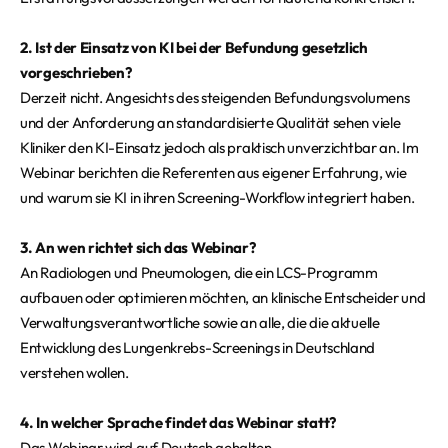
2. Ist der Einsatz von KI bei der Befundung gesetzlich
vorgeschrieben?
Derzeit nicht. Angesichts des steigenden Befundungsvolumens
und der Anforderung an standardisierte Qualität sehen viele
Kliniker den KI-Einsatz jedoch als praktisch unverzichtbar an. Im
Webinar berichten die Referenten aus eigener Erfahrung, wie
und warum sie KI in ihren Screening-Workflow integriert haben.
3. An wen richtet sich das Webinar?
An Radiologen und Pneumologen, die ein LCS-Programm
aufbauen oder optimieren möchten, an klinische Entscheider und
Verwaltungsverantwortliche sowie an alle, die die aktuelle
Entwicklung des Lungenkrebs-Screenings in Deutschland
verstehen wollen.
4. In welcher Sprache findet das Webinar statt?
Das Webinar wird auf Deutsch gehalten.