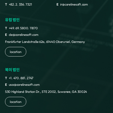
T
+82. 2. 336. 7321
E
ir@corelinesoft.com
유럽 법인
T
+49. 69. 5800. 11870
E
cle@corelinesoft.com
Frankfurter Landstraße 62a, 61440 Oberursel, Germany
location
북미 법인
T
+1. 470. 881. 2747
E
usa@corelinesoft.com
530 Highland Station Dr., STE 2002, Suwanee, GA 30024
location