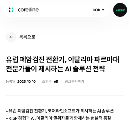
KOR
Contact
HOME
목록으로
ABOUT
Intro
유럽 폐암검진 전환기, 이탈리아 파르마대
History
Core Value
전문가들이 제시하는 AI 솔루션 전략
aview List
People
aview LCS Plus
등록일
2025. 10. 10
조회수
611
링크 복사하기
Recruit
aview LCS
Publications
Video
aview COPD
Core-Log
Ethical Management
aview CAC
Notice
- 유럽 폐암검진 전환기, 코어라인소프트가 제시하는 AI 솔루션
aview Lung texture
IR Events
- RISP 경험과 AI, 이탈리아 권위자들과 함께하는 현실적 통찰
aview ILA
IR Materials
News
aview NeuroCAD