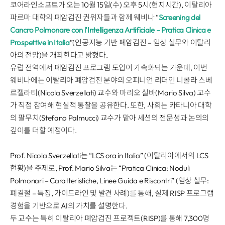
Disclosure
REQUEST A DEMO
코어라인소프트가 오는 10월 15일(수) 오후 5시(현지시간), 이탈리아
Events
aview BAS
파르마 대학의 폐암검진 권위자들과 함께 웨비나 “
Screening del
Blog
aview RT ACS
Cancro Polmonare con l’Intelligenza Artificiale – Pratica Clinica e
Prospettive in Italia
”(인공지능 기반 폐암검진 – 임상 실무와 이탈리
aview Research
아의 전망)을 개최한다고 밝혔다.
aview Modeler
유럽 전역에서 폐암검진 프로그램 도입이 가속화되는 가운데, 이번
aview Pseudonymization Server
웨비나에는 이탈리아 폐암검진 분야의 오피니언 리더인 니콜라 스베
르젤라티(Nicola Sverzellati) 교수와 마리오 실바(Mario Silva) 교수
가 직접 참여해 현실적 통찰을 공유한다. 또한, 사회는 카타니아 대학
의 팔무치(Stefano Palmucci) 교수가 맡아 세션의 전문성과 논의의
깊이를 더할 예정이다.
Prof. Nicola Sverzellati는 “LCS ora in Italia” (이탈리아에서의 LCS
현황)을 주제로, Prof. Mario Silva는 “Pratica Clinica: Noduli
Polmonari – Caratteristiche, Linee Guida e Riscontri” (임상 실무:
폐결절 – 특징, 가이드라인 및 발견 사례)를 통해, 실제 RISP 프로그램
경험을 기반으로 AI의 가치를 설명한다.
두 교수는 특히 이탈리아 폐암검진 프로젝트(RISP)를 통해 7,300명