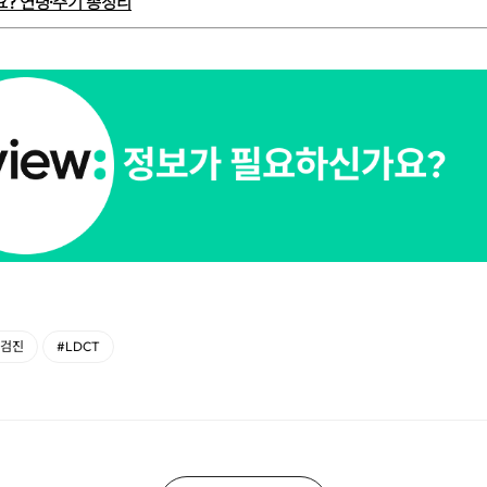
요? 연령·주기 총정리
암검진
#LDCT