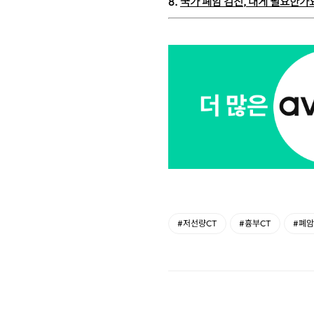
8.
국가 폐암 검진, 내게 필요한가
#저선량CT
#흉부CT
#폐