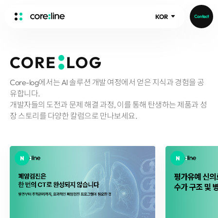
KOR
Contact
HOME
CORE
LOG
ABOUT
Core-log에서는 AI 솔루션 개발 여정에서 얻은 지식과 경험을 공
Intro
유합니다.
History
개발자들의 도전과 문제 해결 과정, 이를 통해 탄생하는 제품과 성
Core Value
aview List
장 스토리를 다양한 칼럼으로 만나보세요.
People
aview LCS Plus
Recruit
aview LCS
Publications
Video
aview COPD
Core-Log
Ethical Management
aview CAC
Notice
aview Lung texture
IR Events
aview ILA
IR Materials
News
aview NeuroCAD