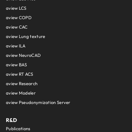
aview LCS
aview COPD
aview CAC
aview Lung texture
aview ILA
aview NeuroCAD
aview BAS
aview RT ACS
aview Research
aview Modeler
aview Pseudonymization Server
R&D
Publications