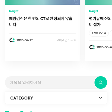
Disclosure
REQUEST A DEMO
Events
aview BAS
Blog
Insight
Insight
aview RT ACS
폐암검진은 한 번의 CT로 완성되지 않습
평가유예 신의
aview Research
니다
비 절차
aview Modeler
#신의료기술
aview Pseudonymization Server
2026-07-27
코어라인소프트
2026-03-2
CATEGORY