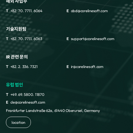
해외 사업부
T
+82. 70. 7711. 6064
E
obd@corelinesoft.com
기술지원팀
T
+82. 70. 7711. 6063
E
support@corelinesoft.com
IR 관련 문의
T
+82. 2. 336. 7321
E
ir@corelinesoft.com
유럽 법인
T
+49. 69. 5800. 11870
E
cle@corelinesoft.com
Frankfurter Landstraße 62a, 61440 Oberursel, Germany
location